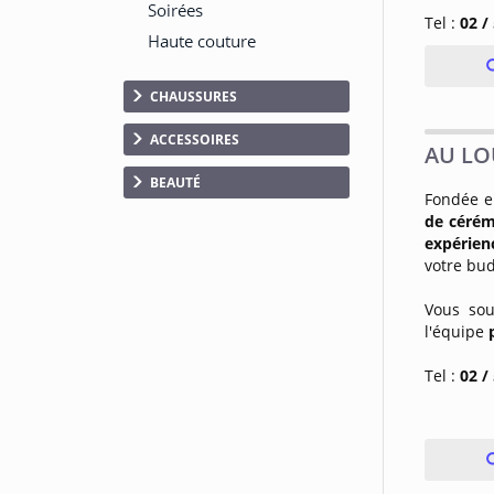
Tel :
02 /
CHAUSSURES
ACCESSOIRES
AU LO
BEAUTÉ
Fondée e
de céré
expérien
votre bud
Vous sou
l'équipe
Tel :
02 /