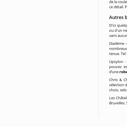
de la coul
ce détail.
Autres 
D'ici quel
ou d'un ne
sans aucu
Diadème –
nombreux 
tenue. Tel 
Upsylon - 
pouvez es
d’une
rob
Chris & C
sélection 
choix, selo
Les Châtel
Bruxelles.