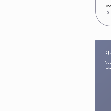
po
Qu
Vou
ada