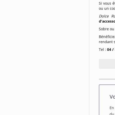
Si vous ê
ou un coc
Dolce R
d'access
Sobre ou 
Bénéfic
rendant s
Tel :
04 /
Vo
En 
du