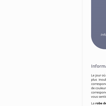
Inf
Inform
Le jour où
plus inou
correspond
de couleur
correspond
vous sentir
La
robe d