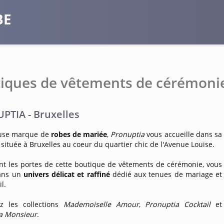
BE
iques de vêtements de cérémonie
PTIA - Bruxelles
euse marque de
robes de mariée
,
Pronuptia
vous accueille dans sa
située à Bruxelles au coeur du quartier chic de l'Avenue Louise.
nt les portes de cette boutique de vêtements de cérémonie, vous
ans un
univers délicat et raffiné
dédié aux tenues de mariage et
l.
z les collections
Mademoiselle Amour
,
Pronuptia Cocktail
et
a Monsieur
.