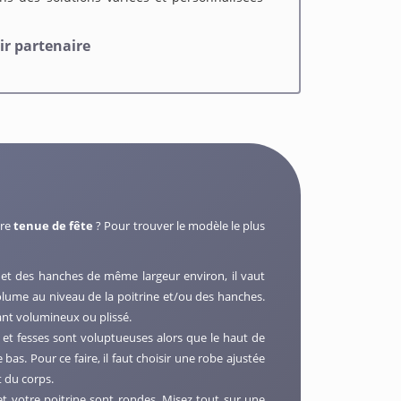
ir partenaire
tre
tenue de fête
? Pour trouver le modèle le plus
et des hanches de même largeur environ, il vaut
lume au niveau de la poitrine et/ou des hanches.
ant volumineux ou plissé.
et fesses sont voluptueuses alors que le haut de
 bas. Pour ce faire, il faut choisir une robe ajustée
t du corps.
et votre poitrine sont rondes. Misez tout sur une