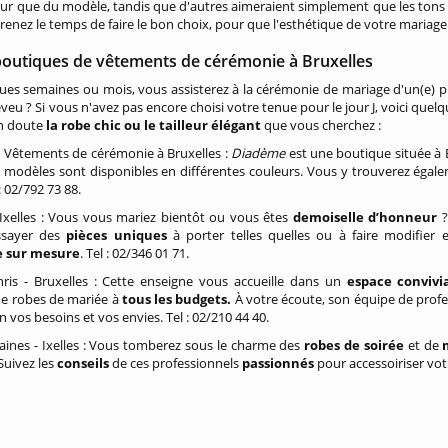
eur que du modèle, tandis que d'autres aimeraient simplement que les tons so
 Prenez le temps de faire le bon choix, pour que l'esthétique de votre mariag
boutiques de vêtements de cérémonie à Bruxelles
ques semaines ou mois, vous assisterez à la cérémonie de mariage d'un(e) 
veu ? Si vous n'avez pas encore choisi votre tenue pour le jour J, voici quel
n doute
la robe chic ou le tailleur élégant
que vous cherchez :
 Vêtements de cérémonie à Bruxelles :
Diadème
est une boutique située à B
modèles sont disponibles en différentes couleurs. Vous y trouverez égal
: 02/792 73 88.
Ixelles : Vous vous mariez bientôt ou vous êtes
demoiselle d’honneur
?
sayer des
pièces uniques
à porter telles quelles ou à faire modifier
e sur mesure
. Tel : 02/346 01 71.
hris - Bruxelles : Cette enseigne vous accueille dans un
espace convivi
de robes de mariée à
tous les budgets.
À votre écoute, son équipe de prof
n vos besoins et vos envies. Tel : 02/210 44 40.
aines - Ixelles : Vous tomberez sous le charme des
robes de soirée
et de
 Suivez les
conseils
de ces professionnels
passionnés
pour accessoiriser votr