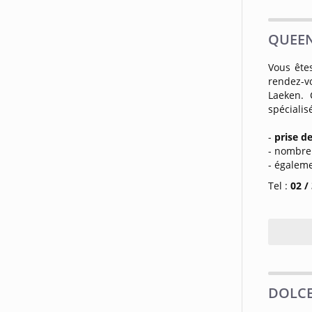
QUEEN 
Vous ête
rendez-v
Laeken. 
spécialis
-
prise d
- nombre
- égalem
Tel :
02 /
DOLCE