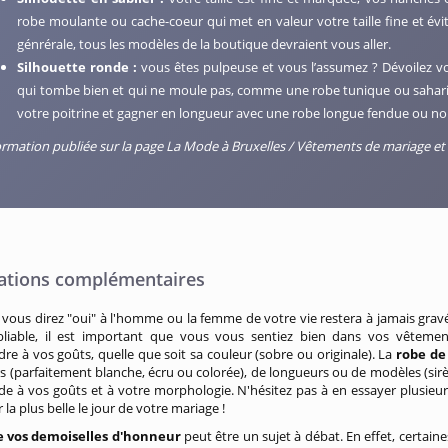
robe moulante ou cache-coeur qui met en valeur votre taille fine et évi
génrérale, tous les modèles de la boutique devraient vous aller.
Silhouette ronde :
vous êtes pulpeuse et vous l’assumez ? Dévoilez vo
qui tombe bien et qui ne moule pas, comme une robe tunique ou sahar
votre poitrine et gagner en longueur avec une robe longue fendue ou no
ormation publiée sur la page La Mode à Bruxelles / Vêtements de mariage et
ations complémentaires
 vous direz "oui" à l'homme ou la femme de votre vie restera à jamais gra
bliable, il est important que vous vous sentiez bien dans vos vêteme
re à vos goûts, quelle que soit sa couleur (sobre ou originale). La
robe de
s (parfaitement blanche, écru ou colorée), de longueurs ou de modèles (sirèn
e à vos goûts et à votre morphologie. N'hésitez pas à en essayer plusieurs 
 la plus belle le jour de votre mariage !
e vos demoiselles d'honneur
peut être un sujet à débat. En effet, certain