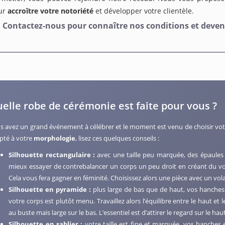
ur
accroître votre notoriété
et développer votre clientèle.
Contactez-nous pour connaître nos conditions et deven
elle robe de cérémonie est faite pour vous ?
s avez un grand événement à célébrer et le moment est venu de choisir vo
pté à votre
morphologie
, lisez ces quelques conseils :
Silhouette rectangulaire :
avec une taille peu marquée, des épaules 
mieux essayer de contrebalancer un corps un peu droit en créant du vo
Cela vous fera gagner en féminité. Choisissez alors une pièce avec un vol
Silhouette en pyramide :
plus large de bas que de haut, vos hanches 
votre corps est plutôt menu. Travaillez alors l’équilibre entre le haut et le
au buste mais large sur le bas. L’essentiel est d’attirer le regard sur le hau
Silhouette en sablier :
votre taille est fine et marquée, vos hanches 